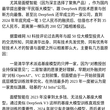
尤其是面壁智能（因为深言选择了聚焦产品），作为国内
最早提出要做“平民版大模型”、跟 DeepSeek 的技术愿景与创
新方向最像、甚至比 DeepSeek 还早成立的一家公司，直到
2024 年年底完成一笔 3 亿人民币的融资后、估值也才不到 35
亿人民币，距离第一梯队的 200 亿门槛相差极远。
据雷峰网 AI 科技评论过去两年与超 50 位大模型投资人
的交流所知，同是清华出身、同有技术先发优势、同有优秀年
轻技术人才的智谱与面壁之所以相差那么大，主要有几方面原
因：
一是清华学术派追基座模型的只押一家，因为“对教授创
业持保留意见”；二是智谱的愿景更好理解，早期对外融资时
说“对标 OpenAI”、VC 立刻就懂，但面壁由于一开始就强调
底层模型训练效率优化，在热钱最多的 2023 年一度被认为是
一家类似潞晨、硅基的“AI Infra”公司。
面壁智能在 2023 年没拿到太多钱、无法投入基座大模
型，通过类似 DeepSeek V3 这样的基座大模型训练直观反馈
高效训练的重要性，2024 年就只有走端侧小模型，而后者对