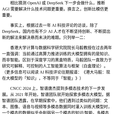
相比猜测 OpenAI 或 DeepSeek 下一步会做什么，推断
AGI 需要解决什么技术问题更重要。换言之，创新比模仿更
重要。
事实上，根据过去一年 AI 科技评论的访谈，除了
DeepSeek，国内也有不少 AI 人才在不断坚持创新、不断提出
新的解法来解决悬而未决的难题。只列举一二：
香港大学计算与数据科学研究院院长马毅教授在过去两年
一直强调：当前通过高算力推进训练的大模型拥有的是知识、
而非智能。区别于深度学习的黑盒特质，马毅团队一直致力于
研究可解释、可控制的人工智能算法与框架（白盒理论）。
（更多信息可以阅读 AI 科技评论往期报道：《港大马毅：现
在大模型的「知识」，不等同于「智能」》）
CNCC 2024 上，智谱唐杰提到多模态技术的下一步发
展。从 2021 年开始，智谱团队就开始探索多模态大模型。据
智谱团队透露，在早期探索中，他们遇到过类似的问题：文
本、图像、语音与视频等多模态数据同时灌入训练大模型时，
一个模态的数据似乎会削弱另一个模态的知识/智能。多模态