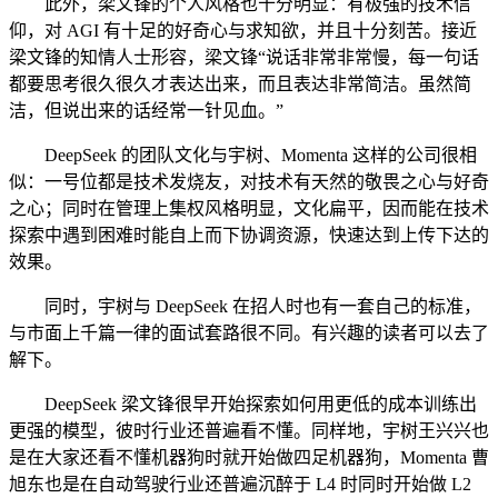
此外，梁文锋的个人风格也十分明显：有极强的技术信
仰，对 AGI 有十足的好奇心与求知欲，并且十分刻苦。接近
梁文锋的知情人士形容，梁文锋“说话非常非常慢，每一句话
都要思考很久很久才表达出来，而且表达非常简洁。虽然简
洁，但说出来的话经常一针见血。”
DeepSeek 的团队文化与宇树、Momenta 这样的公司很相
似：一号位都是技术发烧友，对技术有天然的敬畏之心与好奇
之心；同时在管理上集权风格明显，文化扁平，因而能在技术
探索中遇到困难时能自上而下协调资源，快速达到上传下达的
效果。
同时，宇树与 DeepSeek 在招人时也有一套自己的标准，
与市面上千篇一律的面试套路很不同。有兴趣的读者可以去了
解下。
DeepSeek 梁文锋很早开始探索如何用更低的成本训练出
更强的模型，彼时行业还普遍看不懂。同样地，宇树王兴兴也
是在大家还看不懂机器狗时就开始做四足机器狗，Momenta 曹
旭东也是在自动驾驶行业还普遍沉醉于 L4 时同时开始做 L2