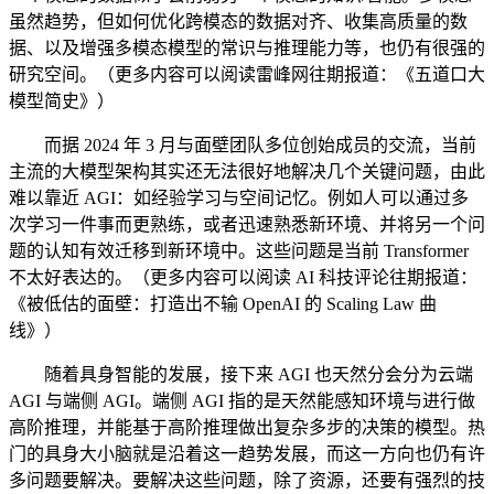
虽然趋势，但如何优化跨模态的数据对齐、收集高质量的数
据、以及增强多模态模型的常识与推理能力等，也仍有很强的
研究空间。（更多内容可以阅读雷峰网往期报道：《五道口大
模型简史》）
而据 2024 年 3 月与面壁团队多位创始成员的交流，当前
主流的大模型架构其实还无法很好地解决几个关键问题，由此
难以靠近 AGI：如经验学习与空间记忆。例如人可以通过多
次学习一件事而更熟练，或者迅速熟悉新环境、并将另一个问
题的认知有效迁移到新环境中。这些问题是当前 Transformer
不太好表达的。（更多内容可以阅读 AI 科技评论往期报道：
《被低估的面壁：打造出不输 OpenAI 的 Scaling Law 曲
线》）
随着具身智能的发展，接下来 AGI 也天然分会分为云端
AGI 与端侧 AGI。端侧 AGI 指的是天然能感知环境与进行做
高阶推理，并能基于高阶推理做出复杂多步的决策的模型。热
门的具身大小脑就是沿着这一趋势发展，而这一方向也仍有许
多问题要解决。要解决这些问题，除了资源，还要有强烈的技