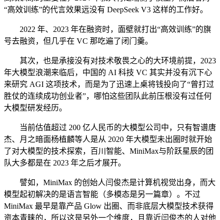
“高效训练”的代言效果远没有 DeepSeek V3 这样的工作好。
2022 年、2023 年在融资时，面壁就打出“高效训练”的旗
号去融资，但几乎在 VC 那吃遍了闭门羹。
其次，也是承接没有对技术敬畏之心的大环境前提，2023
年大模型浪潮来临后，中国的 AI 科技 VC 其实并没有沉下心
来研究 AGI 这项技术，而是为了迅速上桌将钱投向了“曾打过
胜仗的连续成功创业者”，哪怕这些团队此前压根没有过任何
大模型研发经历。
当前估值超过 200 亿人民币的大模型公司中，只有智谱唐
杰、月之暗面杨植麟等人是从 2020 年大模型未出圈时就开始
了对大模型的技术探索，百川智能、MiniMax与阶跃星辰的团
队大多都是在 2023 年之后才展开。
譬如，MiniMax 的创始人闫俊杰是计算机视觉出身，而大
模型起初解决的是语言智能（多模态是另一篇章）。不过
MiniMax 最早是靠产品 Glow 出圈、而非底层大模型技术获得
资本青睐的，所以这是另外一个维度，且靠近闫俊杰的人对他