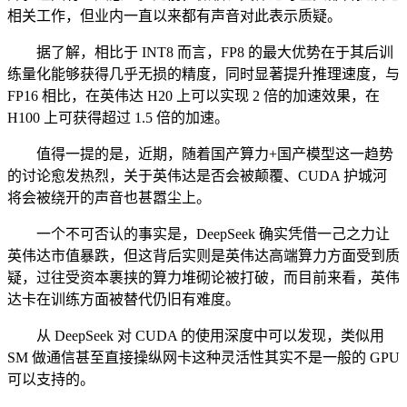
相关工作，但业内一直以来都有声音对此表示质疑。
据了解，相比于 INT8 而言，FP8 的最大优势在于其后训
练量化能够获得几乎无损的精度，同时显著提升推理速度，与
FP16 相比，在英伟达 H20 上可以实现 2 倍的加速效果，在
H100 上可获得超过 1.5 倍的加速。
值得一提的是，近期，随着国产算力+国产模型这一趋势
的讨论愈发热烈，关于英伟达是否会被颠覆、CUDA 护城河
将会被绕开的声音也甚嚣尘上。
一个不可否认的事实是，DeepSeek 确实凭借一己之力让
英伟达市值暴跌，但这背后实则是英伟达高端算力方面受到质
疑，过往受资本裹挟的算力堆砌论被打破，而目前来看，英伟
达卡在训练方面被替代仍旧有难度。
从 DeepSeek 对 CUDA 的使用深度中可以发现，类似用
SM 做通信甚至直接操纵网卡这种灵活性其实不是一般的 GPU
可以支持的。