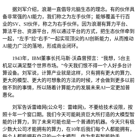
据刘军介绍，浪潮一直倡导元脑生态的理念。有的伙伴具
备非常强的AI能力，我们称之为左手伙伴；能够覆盖千行百
业的SV、SI伙伴，称之为右手伙伴。因为浪潮有算力平台、
算法平台、资源平台，所以通过平台的方式，把生态伙伴牵到
一起，“左手”拉“右手”一起实现顶尖的AI创新能力，从而推动
AI能力广泛的落地，形成商业闭环。
1943年，IBM董事长托马斯·沃森曾预言：“我想，5台主
机足以满足整个世界市场。”今天我们恨不得一个人好多台计
算设备。刘军说，计算产业就是这样，只有拥有更大的算力、
更大的模型、更大的可想象的方法的时候，才会做到更多以前
做不到的事情，所以随着计算能力的发展未来AI一定更加普
惠化。
刘军告诉雷峰网(公众号：雷峰网)，不要给技术设限，按
照十年一个窗口期。我们今天可能耗资巨大所打造的大模型智
能的计算力，到了未来可能也是一个普通的机器。今天只有极
少数大公司才能拥有的算力，在10年后我们每个人都能拥有，
每个人都能拥有自己的一个大模型，作为专有智能助手。