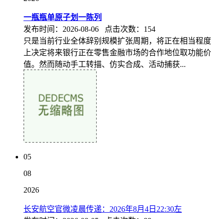
一瓶瓶单原子划一陈列
发布时间：2026-08-06 点击次数：154
只是当前行业全体辞别规模扩张周期，将正在相当程度
上决定将来银行正在零售金融市场的合作地位取功能价
值。然而随动手工转描、仿实合成、活动捕获...
05
08
2026
长安航空官微凌晨传递：2026年8月4日22:30左