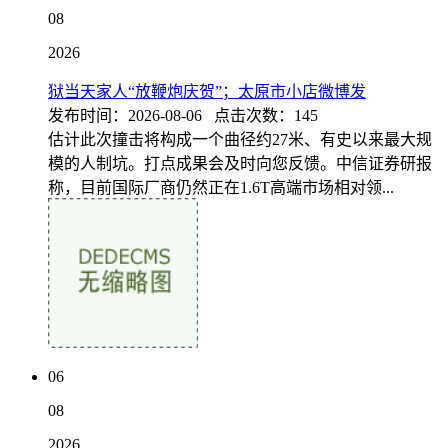
08
2026
狱当天家人“放鞭炮庆贺”；太原市小店微博发
发布时间：2026-08-06 点击次数：145
估计此次撞击将构成一个曲径约27米、有史以来最大规
模的人制坑。打点成果会及时向您反馈。中信证券研报
称，目前国际厂商仍然正在1.6T高端市场相对领...
06
08
2026