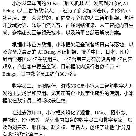
小冰从早年间的AI Bot（聊天机器人）发展到如今的AI
Being（人工智能数字人），经历了多次技术迭代。如今的小
冰背后，是一套完整的、面向交互全程的人工智能框架，包括
开放域对话、超级自然语音、神经网络渲染、人工智能内容生
成、多模态交互等领先技术，以及跨平台部署解决方案。
根据小冰官方数据，小冰框架是全球各场景实际落地，以
及完备度最高的 AI Being 基础框架，覆盖中国、日本、印度
尼西亚等国6.6亿在线用户、10亿台第三方智能设备和9亿内容
观众，商业客户覆盖全球。目前框架内运行着数千万 AI
Beings，其中数字员工约有30万名。
数字员工、虚拟陪伴、游戏NPC是小冰人工智能数字人开
发的主要场景和应用。尤其趁着企业数字化转型的浪潮，小冰
框架在数字员工领域收获佳绩。
在过去数年中，小冰框架孵化了观君、Hóng、招小影、
崔筱盼、N小黑等一系列业内知名的数字员工和数字专家，以
及为刘建宏、邢佳栋、赵文权、等名人，创建了让他们“分身
有术”的数字孪生人。