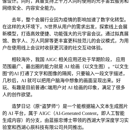
像设计。同时，具备支持上千万人同时使用的元宇宙云服务和
网络安全、内容安全能力。
去年，整个会展行业因为疫情的影响加速了数字化转型。
在这样的大环境下，N世界从用户的需求出发，探索线上会展
新模型，打造高效便捷、功能强大的元宇宙会议。通过拟真展
馆、数字人、万人同屏等更丰富更科技范儿的会议模式，为用
户在使用线上会议时收获更沉浸的社交互动体验。
相较海外，我国 AIGC 相关应用还处于早期阶段， 应用
范围最广、最出圈的能力就是 AI 绘画（以文生图）。“以文生
图”的AI 打通了文字和图像的隔阂，只要输入一段文字描述，
几秒后，AI 就可以把用户脑海中想象的画面呈现出来。好
玩、有趣是目前普通C端用户对 AI 绘画的印象，满足了很多
人的创作欲望。
造梦日记（原“盗梦师”）是一个能根据输入文本生成图片
的 AI 平台，属于 AIGC（AI-Generated Content，即人工智能
生成内容）的分支，由蓝振忠博士带领的西湖大学深度学习实
验室和西湖心辰科技有限公司共同推出。