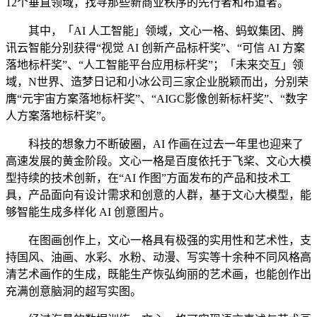
12个垂直领域，找寻那些新商业秩序的先行者和布道者。
其中，「AI 人工智能」领域，文心一格、蚂蚁集团、腾
讯云智能分别获得“视觉 AI 创新产品标杆奖”、“可信 AI 方案
落地标杆奖”、“人工智能平台应用标杆奖”；「未来交互」领
域，N世界、造梦日记和小冰公司三家企业脱颖而出，分别荣
膺“元宇宙方案落地标杆奖”、“AIGC影像创新标杆奖”、“数字
人方案落地标杆奖”。
科技的想象力不断破圈，AI 作画在过去一年里也迎来了
高速发展的黄金阶段。文心一格是百度依托于飞桨、文心大模
型持续的技术创新，在“AI 作图”方面发布的产品和技术工
具，产品面向有设计需求和创意的人群，基于文心大模型，能
够智能生成多样化 AI 创意图片。
在图画创作上，文心一格具有极强的实用性和艺术性，支
持国风、油画、水彩、水粉、动漫、写实等十余种不同风格高
清艺术画作的生成，既能生产恢弘绚丽的艺术画，也能创作出
充满创意脑洞的超写实图。