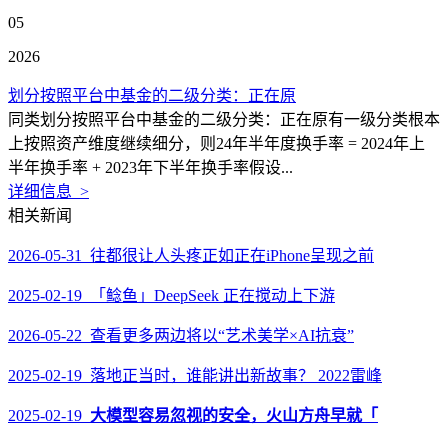
05
2026
划分按照平台中基金的二级分类：正在原
同类划分按照平台中基金的二级分类：正在原有一级分类根本
上按照资产维度继续细分，则24年半年度换手率 = 2024年上
半年换手率 + 2023年下半年换手率假设...
详细信息 >
相关新闻
2026-05-31 往都很让人头疼正如正在iPhone呈现之前
2025-02-19 「鲶鱼」DeepSeek 正在搅动上下游
2026-05-22 查看更多两边将以“艺术美学×AI抗衰”
2025-02-19 落地正当时，谁能讲出新故事？ 2022雷峰
2025-02-19
大模型容易忽视的安全，火山方舟早就「