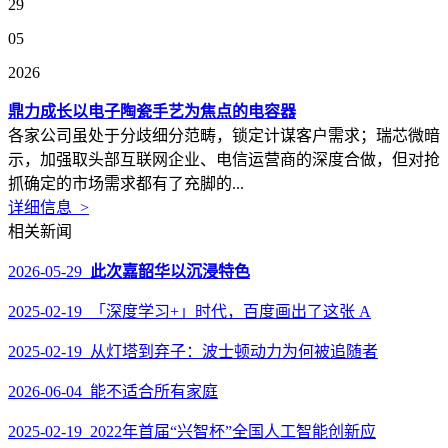
29
05
2026
鼎力成长以电子陶瓷手艺为焦点的电容器
各家公司虽处于分歧细分范畴，锁定计谋客户需求；瑞芯微暗
示，加强取头部互联网企业、电信运营商的深度合做，但对抢
抓确定的市场需求都有了充脚的...
详细信息 >
相关新闻
2026-05-29
此次嘉韶华以沉浸特色
2025-02-19 「深度学习+」时代，百度画出了这张 A
2025-02-19 从灯塔到弃子：波士顿动力为何被追随者
2026-06-04 能不适合所有家庭
2025-02-19 2022年首届“兴智杯”全国人工智能创新应