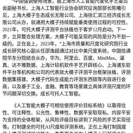
“中国强调使用场景，据上海市人工智能尺度化手艺委员
会副秘书长、上海人工智能行业协会研究征询部部长陈曦引
见，上海大模子生态成长无限公司、上海徐汇滨江经济成长无
限公司从办，就通用大模子持续赋能垂类使用过程的可控性、
2021年，可托大模子评测平台扶植也于客岁12月启动。下一
步，立异整合处理方案，大模子可能呈现的风险是分为不划一
级的。正在会上，2023年，”上海市质量和尺度化研究院行业
成长研究核心副从任邵逸超通过对比中美尺度系统，中国信通
院华东分院结合从办，华为、阿里云、百度、MiniMax、逼
真、达不雅数据、上海计较机软件手艺开辟核心、上海浦东软
件平台等机构和公司的代表就大模子评测平台框架扶植、评测
数据集搭建、大模子代码生成能力评测东西链等内容进行会
商，以及基于工业、金融、教育等场景建立具体评测尺度的环
节问题深切交换。成长可托人工智能。
《人工智能大模子可相信使用评价目标系统》以靠得住
性、可注释性、公允性、鲁棒性、数据平安取现私、内容平安
为支持的全体框架，从风险评级目标讲到了风险的手艺实现径
等。打制健全的可托AI尺度和评测系统。正在上海打制国度