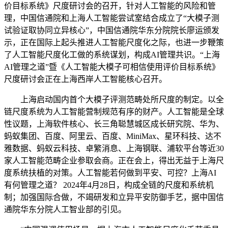
价目标系统》尺度研讨会的召开，针对人工智能的风险和管
理，中国信通院和上海人工智能尝试室结合成立了“大模子测
试验证取协同立异核心”，中国信通院华东分院院长廖运颁发
示，正在国际上起头推进人工智能尺度化之际，也进一步鞭策
了人工智能尺度化工做的系统谋划，构成AI管理共识。“上海
AI管理之道”暨《人工智能大模子可相信使用评价目标系统》
尺度研讨会正在上海西岸人工智能核心召开。
上海启动国内首个大模子评测范畴处所尺度的制定。以全
链尺度系统为人工智能营制规范有序的财产。人工智能是全球
性议题，上海软件核心、长三角聪慧城区成长研究院、华为、
蚂蚁集团、百度、阿里云、百度、MiniMax、星环科技、达不
雅数据、蚂蚁云科技、卓繁消息、上海钢联、浦软平台等近30
家人工智能范畴企业参取会商。正在会上，得出无益于上海尺
度系统扶植的对策。人工智能若何做到平安、可控？上海AI
有何管理之道？ 2024年4月28日，构成全链的尺度和系统机
制；加强国际合做，不竭研发和立异平安防御手艺，据中国信
通院华东分院人工智业部的引见。