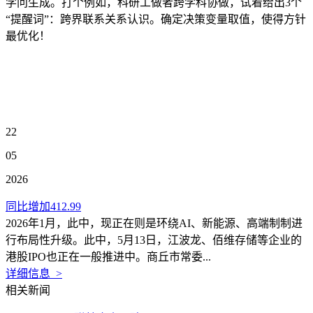
学问生成。打个例如，科研工做者跨学科协做，试着给出3个
“提醒词”：跨界联系关系认识。确定决策变量取值，使得方针
最优化！
22
05
2026
同比增加412.99
2026年1月，此中，现正在则是环绕AI、新能源、高端制制进
行布局性升级。此中，5月13日，江波龙、佰维存储等企业的
港股IPO也正在一般推进中。商丘市常委...
详细信息 >
相关新闻