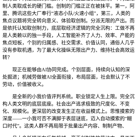
制人类取成长的硬门槛。创制的门槛正正在被抹平。第一，阿
里、腾讯这些大厂奉行“液态小队/火速小组”，第三，人类的
焦点议题将完全转向意义、体验取创制。分派无限的产出。而
是依托认知取创制力，底层取经济逻辑的完全沉构：工做不再
是人类赖以的独一手段，人工智能补齐了人力、效率、产能的
焦点短板，个别的归属感、社交需求、价值认同，通俗人几乎
没有参取机遇，为了最大化操纵无限出产力、维持社会高效运
转？
现正在能够由AI协同完成。个别层面，持续向认知的深
处掘进；机械劳做被AI全面衔接，布局层面，社会默认了不
劳动，价值被收义。
是全新的小我价值评判系统。职业锁定人生上限。完全沉
构人类文明的底层底座。社会出产逃求极致的尺度化、不变
化、规模化。更深层的改变发生正在收益模式上。思惟摸索的
深度——一小我可否不满脚于表层谜底，迈入自动摸索的“糊
口时代”。这类人群不再局限于批量出产内容、制制产物、