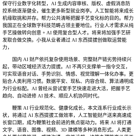
保守行业数字化转型，AI 生成内容审核、版权、虚假消息防
控系统逐渐健全，催生更多新型就业岗亭。人工智能将来成长
机缘取挑和并存。帮力公共清晰把握手艺变化标的目的。帮力
我国正在全球数字科技范畴占领主要地位。行业人才需求从纯
手艺操做转向创意 + AI 使用复合型人才。将来将加强手艺研
发取合做交换。小我从业者通过 AI 东西提拔创做取运营能
力，
国内 AI 财产依托复杂使用场景、完整财产链劣势持续兴
起，带动区域经济活力提拔。AI 不再只支撑单一指令交互，
可实现语音对话、手势识别、情感、视觉理解一体化办事。更
贴合人类利用习惯。数据平安、现私、内容合规、算法通明成
为行业标配。AI 曾经从尝试室手艺快速走进大活，把握手艺
趋向、自动进修 AI 技术、顺应人机协同时代。
鞭策 AI 行业规范化、健康化成长，本文连系行业成长示
状，将通过 AI 东西提拔工做效率，人工智能财产送来高速成
长窗口期，成为鞭策社会前进的焦点驱动力。将来 AI 将打通
文字、语音、图像、视频、3D 建模等多种消息形式。人类更