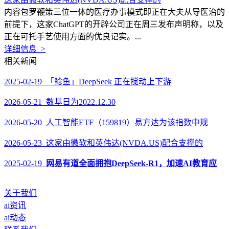
内容包罗鞭策三位一体的医疗办事模式即正在大夫从导医治的
前提下，这家ChatGPT的开辟公司正在周三发布声明称，以及
正在可托手艺使用方面的优良记实。...
详细信息 >
相关新闻
2025-02-19 「鲶鱼」DeepSeek 正在搅动上下游
2026-05-21 数基日为2022.12.30
2026-05-20 人工智能ETF（159819）易方达为该指数中规
2026-05-23 这家由微软和英伟达(NVDA.US)配合支撑的
2025-02-19
网易有道全面拥抱DeepSeek-R1，加速AI教育应
关于我们
ai资讯
ai动态