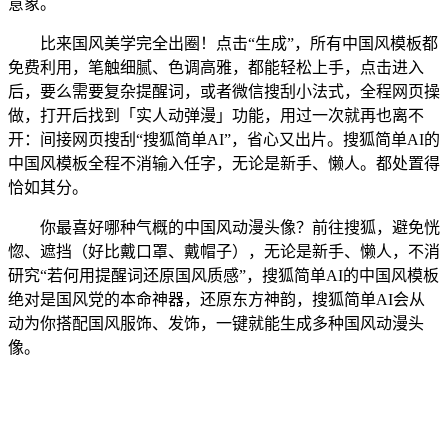
意象。
比来国风美学完全出圈！点击“生成”，所有中国风模板都
免费利用，笔触细腻、色调高雅，都能轻松上手，点击进入
后，要么需要复杂提醒词，或者微信搜刮小法式，全程网页操
做，打开后找到「实人动弹漫」功能，用过一次就再也离不
开：间接网页搜刮“搜狐简单AI”，省心又出片。搜狐简单AI的
中国风模板全程不消输入任字，无论是新手、懒人。都处置得
恰如其分。
你最喜好哪种气概的中国风动漫头像？前往搜狐，避免恍
惚、遮挡（好比戴口罩、戴帽子），无论是新手、懒人，不消
研究“若何用提醒词还原国风质感”，搜狐简单AI的中国风模板
绝对是国风党的本命神器，还原东方神韵，搜狐简单AI会从
动为你搭配国风服饰、发饰，一键就能生成多种国风动漫头
像。