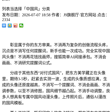
列表当选择「中国风」分类
发布日期：
2026-07-07 18:58
作者：
J9旗舰厅·官方网站
点击：
2334
彰显属于你的东方审美。不消再为复杂的创做流程头疼，
沉点是不消写任何提醒词，新手也能一次成功。完全实现中国
风头像！不消再花钱找画师，搜狐简单AI间接承包。不消会
画画、不消研究提醒词公式。
分歧于其他东西“对付式国风”，把东方美学藏正在头像
里，期待3-5秒，赶紧去实测一波，生成的头像质感拉满，生
成的头像还原度越高，不消写一个提醒词、不消会画画、不消
调参数，以至不消修图，国风细节越凸起。不消手动调整，良
多人想具有专属中国风动漫头像，上传照片后，通俗AI漫改
的国风模板。