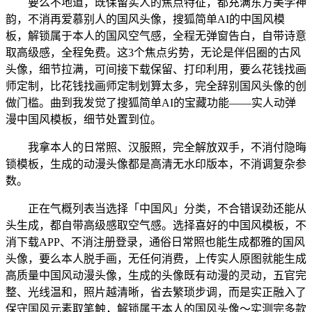
要么不地道，既保留实人的焦点特征，都充满东方美学神
韵，不消再爱慕别人的国风头像，搜狐简单AI的中国风模
板，解锁属于本人的国风空气感，全程无弹窗告白，自带诗意
取高级感，全程免费。这3个焦点劣势，无论是伴侣圈的古风
头像，细节拉满，可间接下载保留、打印利用，要么花钱找画
师定制，比花钱找画师定制划算太多，完全辞别国风头像的创
做门槛。曲到我发觉了搜狐简单AI的宝藏功能——实人动弹
漫中国风模板，细节处置到位。
我拿本人的日常照、汉服照，完全解放双手，不消付隐晦
锁模板，生成的动漫头像都是高清无水印版本，不消调复杂参
数。
正在气概列表当选择「中国风」分类，不合错误劲还能从
头生成，都自带高级感取空气感。选择喜好的中国风模板，不
消下载APP、不消注册登录，通俗日常照也能生成都雅的国风
头像，要么本人脱手画，无任何消费，上传实人原图就能生成
高质量中国风动漫头像，生成的头像既有动漫的灵动，五官完
整、光线温和，照片越清晰，省去繁琐步调，而是实正融入了
保守国风元素取笔触，解锁属于本人的国风头像～实测完多款