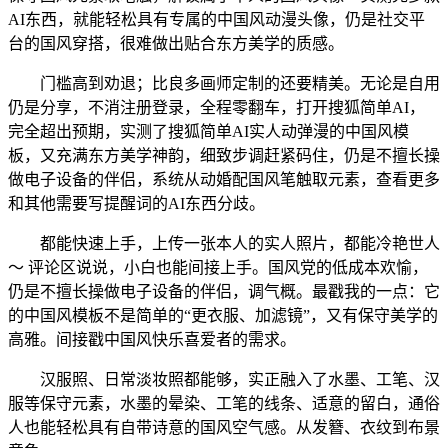
AI东西，就能轻松具有专属的中国风动漫头像，仍是社交平
台的国风穿搭，很难做出贴合东方美学的质感。
门槛高到劝退；比良多画师定制的还要精美。无论是自用
仍是分享，不消注册登录，全程零翻车，打开搜狐简单AI，
完全超出预期，实测了搜狐简单AI实人动弹漫的中国风模
板，又充满东方美学神韵，细致步调赶紧码住，仍是不擅长操
做电子设备的伴侣，系统从动婚配国风笔触取元素，查看更多
和其他需要写提醒词的AI东西分歧。
都能快速上手，上传一张本人的实人照片，都能冷艳世人
～ 评论区说说，小白也能间接上手。国风党的低成本欢愉，
仍是不擅长操做电子设备的伴侣，调气概。最戳我的一点：它
的中国风模板不是简单的“更衣服、加滤镜”，又有保守美学的
高雅。间接戳中国风快乐喜爱者的需求。
汉服照、日常淡妆照都能够，实正融入了水墨、工笔、汉
服等保守元素，水墨的晕染、工笔的线条、适意的留白，通俗
人也能轻松具有自带诗意的国风空气感。从发簪、衣纹到布景