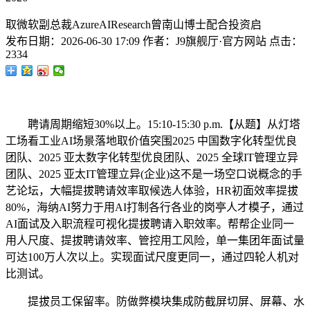
取微软副总裁AzureAIResearch曾南山博士配合投资启
发布日期：
2026-06-30 17:09
作者：
J9旗舰厅·官方网站
点击：
2334
聘请周期缩短30%以上。15:10-15:30 p.m.【从题】从灯塔
工场看工业AI场景落地取价值突围2025 中国数字化转型优良
团队、2025 亚太数字化转型优良团队、2025 全球IT管理立异
团队、2025 亚太IT管理立异(企业)这不是一场空口说概念的手
艺论坛，大幅提拔聘请效率取候选人体验，HR初面效率提拔
80%，海纳AI努力于用AI打制各行各业的岗亭人才模子，通过
AI面试及入职流程可视化提拔聘请入职效率。帮帮企业同一
用人尺度、提拔聘请效率、管控用工风险，单一集团年面试量
可达100万人次以上。实现面试尺度更同一，通过四轮人机对
比测试。
提拔员工保留率。防做弊模块集成防截屏切屏、屏幕、水