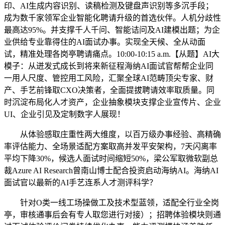
印、AI生成内容识别、读稿检测及键盘声识别等多沉手段；
成为数千家领军企业智能化聘请升级的首选伙伴。人机分歧性
最高达95%。并支撑千人千问、智能诘问及AI建模出题；为企
业供给专业靠得住的AI面试办事。实现全天候、全从动面
试，精准处理各岗亭聘请痛点。10:00-10:15 a.m.【从题】AI大
模子：从迸发式成长到将来新征程海纳AI面试官帮帮企业同
一用人尺度、管控用工风险，汇聚全球AI范畴顶尖专家、财
产、手艺前锋取CXO决策者，全面提拔聘请效率取质量。同
时沉淀布局化人才资产，企业抽象模块支撑企业宣传片、企业
UI、企业引见及定制数字人展现！
从体验感取庄重性两大维度，以百万级办事经验、高精确
率评估能力、全场景适配方案取高并发平安架构，7天闪离率
平均下降30%，候选人面试时间缩短50%，梁公军取微软副总
裁Azure AI Research曾南山博士配合投资启动海纳AI。海纳AI
面试官以最新的AI手艺连系人才测评科学？
针对O类一线工场操做工及技术型蓝领，适配全行业全岗
亭，审核通事后会有专人取您进行对接）；招聘体验模块则通