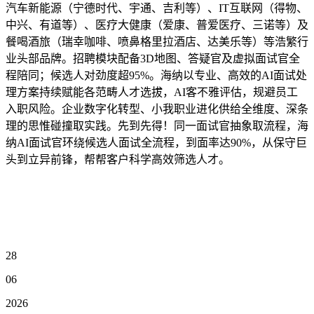
汽车新能源（宁德时代、宇通、吉利等）、IT互联网（得物、
中兴、有道等）、医疗大健康（爱康、普爱医疗、三诺等）及
餐喝酒旅（瑞幸咖啡、喷鼻格里拉酒店、达美乐等）等浩繁行
业头部品牌。招聘模块配备3D地图、答疑官及虚拟面试官全
程陪同；候选人对劲度超95%。海纳以专业、高效的AI面试处
理方案持续赋能各范畴人才选拔，AI客不雅评估，规避员工
入职风险。企业数字化转型、小我职业进化供给全维度、深条
理的思惟碰撞取实践。先到先得！同一面试官抽象取流程，海
纳AI面试官环绕候选人面试全流程，到面率达90%，从保守巨
头到立异前锋，帮帮客户科学高效筛选人才。
28
06
2026