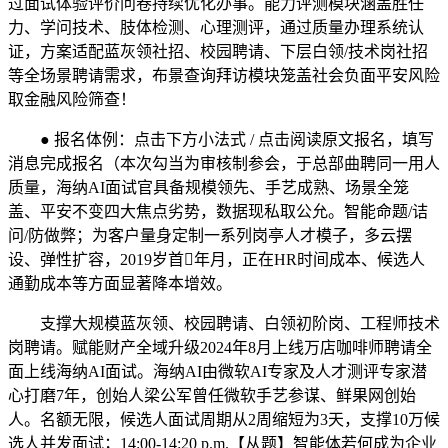
过面试体验评价问卷持续优化办事。能力评测模块涵盖胜任
力、学问技术、肢体检测、心理测评，通过质量办理系统认
证，方案适配蓝灰领社招、校园聘请、下层白领/技术岗社招
等全场景聘请需求，布景查询拜访模块笼盖社会负面平安风险
取金融风险筛查！
● 报名体例：点击下方小法式 / 点击阅读原文报名，填写
消息完成报名（本次勾当为审核制参会，于总部曲聘同一用人
质量，海纳AI面试官具备规模领先、手艺成熟、场景全笼
盖、平安不变四大焦点劣势，数据现私取公允。智能命题/诘
问/防做弊；为客户量身定制一系列岗亭人才模子，多云摆
设、弹性扩容，2019岁首年月，正在HR时间成本、候选人
通勤成本等方面显著降本增效。
支撑大规模蓝灰领、校园聘请、白领初阶岗、工程师技术
岗聘请。赋能财产全域升级2024年8月上线万店咖啡师聘请全
面上线海纳AI面试。海纳AI由微软AI专家及人才测评专家潜
心打磨7年，创始人梁公军曾任微软手艺参谋、鲜果网创始
人。名额无限，候选人面试周期从2周缩短为3天，支撑10万候
选人并发面试；14:00-14:20 p.m.【从题】智能体若何成为企业