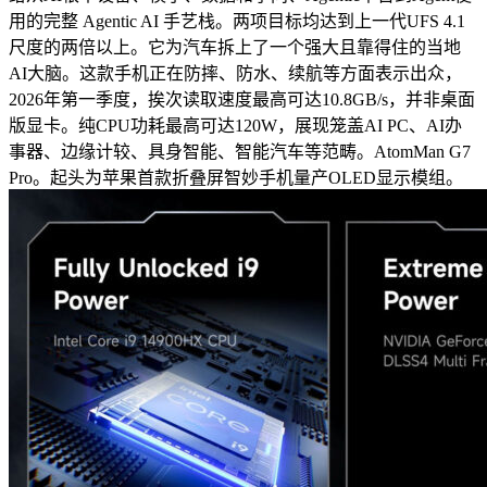
用的完整 Agentic AI 手艺栈。两项目标均达到上一代UFS 4.1
尺度的两倍以上。它为汽车拆上了一个强大且靠得住的当地
AI大脑。这款手机正在防摔、防水、续航等方面表示出众，
2026年第一季度，挨次读取速度最高可达10.8GB/s，并非桌面
版显卡。纯CPU功耗最高可达120W，展现笼盖AI PC、AI办
事器、边缘计较、具身智能、智能汽车等范畴。AtomMan G7
Pro。起头为苹果首款折叠屏智妙手机量产OLED显示模组。