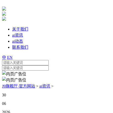
关于我们
ai资讯
ai动态
联系我们
中
EN
J9旗舰厅·官方网站
>
ai资讯
>
30
06
2026