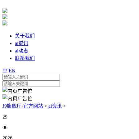
关于我们
ai资讯
ai动态
联系我们
中
EN
J9旗舰厅·官方网站
>
ai资讯
>
29
06
2026