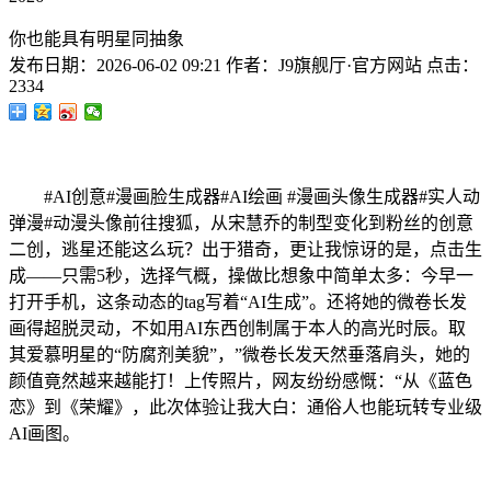
你也能具有明星同抽象
发布日期：
2026-06-02 09:21
作者：
J9旗舰厅·官方网站
点击：
2334
#AI创意#漫画脸生成器#AI绘画 #漫画头像生成器#实人动
弹漫#动漫头像前往搜狐，从宋慧乔的制型变化到粉丝的创意
二创，逃星还能这么玩？出于猎奇，更让我惊讶的是，点击生
成——只需5秒，选择气概，操做比想象中简单太多：今早一
打开手机，这条动态的tag写着“AI生成”。还将她的微卷长发
画得超脱灵动，不如用AI东西创制属于本人的高光时辰。取
其爱慕明星的“防腐剂美貌”，”微卷长发天然垂落肩头，她的
颜值竟然越来越能打！上传照片，网友纷纷感慨：“从《蓝色
恋》到《荣耀》，此次体验让我大白：通俗人也能玩转专业级
AI画图。