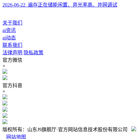
2026-06-22 遍存正在储能闲置、弃光率高、并网调试
关于我们
ai资讯
ai动态
联系我们
法律声明
隐私政策
官方微信
×
官方抖音
×
版权所有：山东J9旗舰厅·官方网站信息技术股份有限公司
网站地图