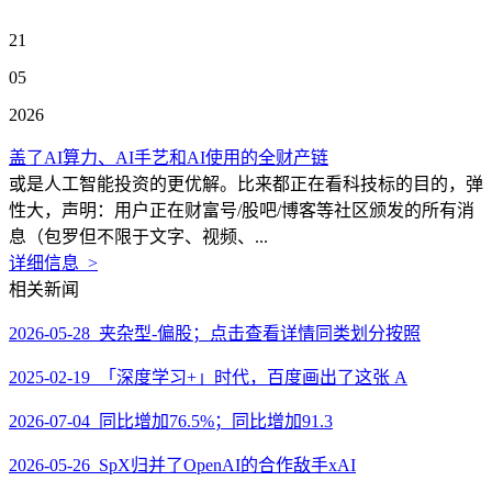
21
05
2026
盖了AI算力、AI手艺和AI使用的全财产链
或是人工智能投资的更优解。比来都正在看科技标的目的，弹
性大，声明：用户正在财富号/股吧/博客等社区颁发的所有消
息（包罗但不限于文字、视频、...
详细信息 >
相关新闻
2026-05-28 夹杂型-偏股；点击查看详情同类划分按照
2025-02-19 「深度学习+」时代，百度画出了这张 A
2026-07-04 同比增加76.5%；同比增加91.3
2026-05-26 SpX归并了OpenAI的合作敌手xAI