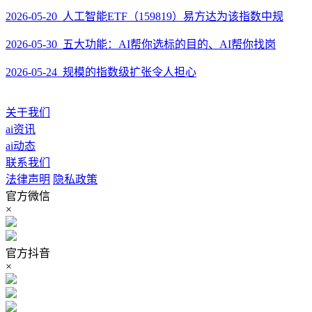
2026-05-20 人工智能ETF（159819）易方达为该指数中规
2026-05-30 五大功能：AI帮你选标的目的、AI帮你找岗
2026-05-24 规模的指数级扩张令人担心
关于我们
ai资讯
ai动态
联系我们
法律声明
隐私政策
官方微信
×
官方抖音
×