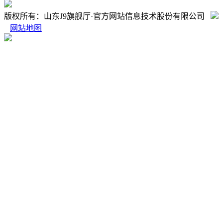
版权所有：山东J9旗舰厅·官方网站信息技术股份有限公司
网站地图