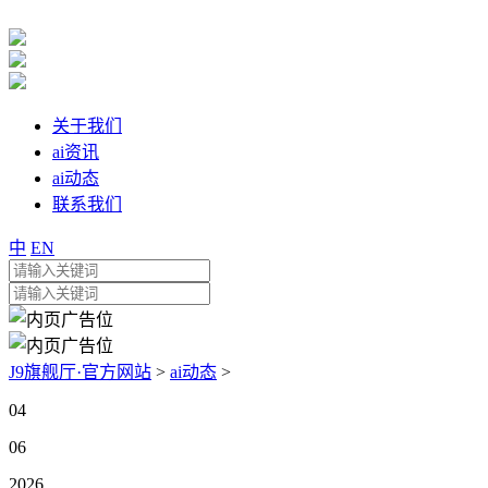
关于我们
ai资讯
ai动态
联系我们
中
EN
J9旗舰厅·官方网站
>
ai动态
>
04
06
2026